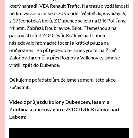
který nahradil VEA Renault Trafic. Na trasu o vzdálenosti
56 km vyrazilo celkem 70 vozidel
(včetně doprovodných)
z 37 jednotek/sborů. Z Dubence se jelo na Bílé Poličany,
Miletín, Zábřezí, Doubravice, Bílou Třemešnou a na
parkovišti před ZOO Dvůr Králové nad Labem
následovalo hromadné focení a krátká pauza na
občerstvení. Po půl jedenácté jsme vyrazili na Žireč,
Zaloňov, Jaroměř a přes Rožnov a Velichovky jsme se
vrátili zpět do Dubence.
Děkujeme pořadatelům, že jsme se mohli této akce
zúčastnit.
Video z průjezdu kolony Dubencem, lesem u
Zdobína a parkováním u ZOO Dvůr Králové nad
Labem: