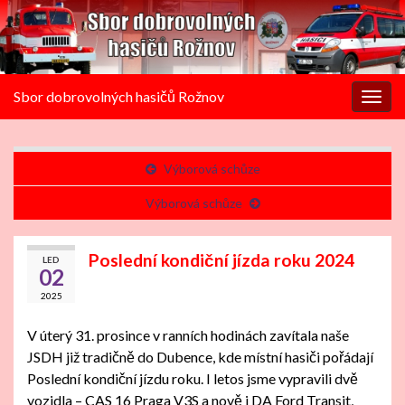
Sbor dobrovolných hasičů Rožnov
Rozba
navig
Výborová schůze
Výborová schůze
Poslední kondiční jízda roku 2024
LED
02
2025
V úterý 31. prosince v ranních hodinách zavítala naše
JSDH již tradičně do Dubence, kde místní hasiči pořádají
Poslední kondiční jízdu roku. I letos jsme vypravili dvě
vozidla – CAS 16 Praga V3S a nově i DA Ford Transit,