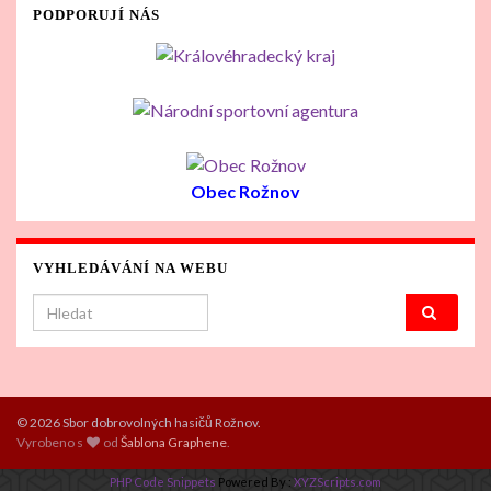
PODPORUJÍ NÁS
Obec Rožnov
VYHLEDÁVÁNÍ NA WEBU
Search for:
© 2026 Sbor dobrovolných hasičů Rožnov.
Vyrobeno s
od
Šablona Graphene
.
PHP Code Snippets
Powered By :
XYZScripts.com