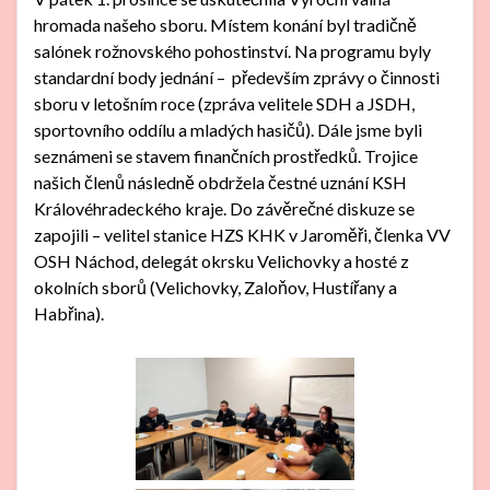
hromada našeho sboru. Místem konání byl tradičně
salónek rožnovského pohostinství. Na programu byly
standardní body jednání – především zprávy o činnosti
sboru v letošním roce (zpráva velitele SDH a JSDH,
sportovního oddílu a mladých hasičů). Dále jsme byli
seznámeni se stavem finančních prostředků. Trojice
našich členů následně obdržela čestné uznání KSH
Královéhradeckého kraje. Do závěrečné diskuze se
zapojili – velitel stanice HZS KHK v Jaroměři, členka VV
OSH Náchod, delegát okrsku Velichovky a hosté z
okolních sborů (Velichovky, Zaloňov, Hustířany a
Habřina).