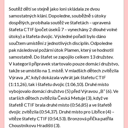
Soutěž dětí se stejně jako loni skládala ze dvou
samostatných klání. Dopoledne, souběžně s útoky
dospělých, probíhala soutěž ve štafetách – upravená
štafeta CTIF (počet úseků 7 – vynechány 2 dlouhé volné
útoky) a štafeta dvojic. Výsledné pořadí bylo dáno
součtem umístění z jednotlivých disciplín. Odpoledne
pak následoval požární útok Plamen, který se hodnotil
samostatně. Do štafet se zapojilo celkem 13 družstev.
V kategorii přípravek startovalo pouze domácí družstvo,
takže se umístilo na 1. místě. V mladších dětech zvítězila
Výrava „A“, když dokázala vyhrát jak štafetu CTIF
(1:11,26), tak i štafetu dvojic (1:06,10). Druhé místo
vybojovalo domácí družstvo (5) před Výravou „B“ (6). Ve
starších dětech zvítězila Česká Metuje (3), když ve
štafetě CTIF brala druhé místo (0:56,85) a ve štafetě
dvojic zvítězila (0:54,37). Druhé místo pro Libřice (4) –
vítěze štafety CTIF (0:54,53). Bronzová příčka patřila
Choustníkovu Hradišti (3).