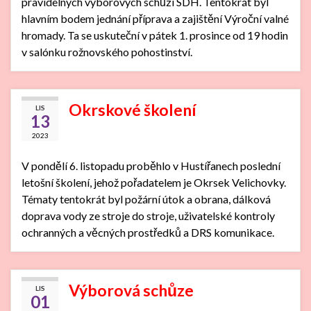
pravidelných výborových schůzí SDH. Tentokrát byl
hlavním bodem jednání příprava a zajištění Výroční valné
hromady. Ta se uskuteční v pátek 1. prosince od 19 hodin
v salónku rožnovského pohostinství.
Okrskové školení
LIS
13
2023
V pondělí 6. listopadu proběhlo v Hustířanech poslední
letošní školení, jehož pořadatelem je Okrsek Velichovky.
Tématy tentokrát byl požární útok a obrana, dálková
doprava vody ze stroje do stroje, uživatelské kontroly
ochranných a věcných prostředků a DRS komunikace.
Výborová schůze
LIS
01