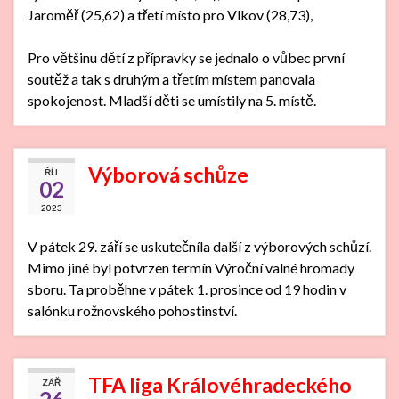
Jaroměř (25,62) a třetí místo pro Vlkov (28,73),
Pro většinu dětí z přípravky se jednalo o vůbec první
soutěž a tak s druhým a třetím místem panovala
spokojenost. Mladší děti se umístily na 5. místě.
Výborová schůze
ŘÍJ
02
2023
V pátek 29. září se uskutečníla další z výborových schůzí.
Mimo jiné byl potvrzen termín Výroční valné hromady
sboru. Ta proběhne v pátek 1. prosince od 19 hodin v
salónku rožnovského pohostinství.
TFA liga Královéhradeckého
ZÁŘ