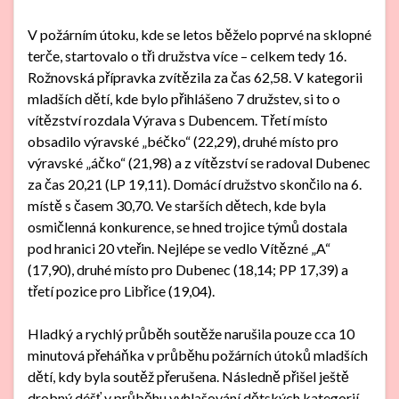
V požárním útoku, kde se letos běželo poprvé na sklopné
terče, startovalo o tři družstva více – celkem tedy 16.
Rožnovská přípravka zvítězila za čas 62,58. V kategorii
mladších dětí, kde bylo přihlášeno 7 družstev, si to o
vítězství rozdala Výrava s Dubencem. Třetí místo
obsadilo výravské „béčko“ (22,29), druhé místo pro
výravské „áčko“ (21,98) a z vítězství se radoval Dubenec
za čas 20,21 (LP 19,11). Domácí družstvo skončilo na 6.
místě s časem 30,70. Ve starších dětech, kde byla
osmičlenná konkurence, se hned trojice týmů dostala
pod hranici 20 vteřin. Nejlépe se vedlo Vítězné „A“
(17,90), druhé místo pro Dubenec (18,14; PP 17,39) a
třetí pozice pro Libřice (19,04).
Hladký a rychlý průběh soutěže narušila pouze cca 10
minutová přeháňka v průběhu požárních útoků mladších
dětí, kdy byla soutěž přerušena. Následně přišel ještě
drobný déšť v průběhu vyhlašování dětských kategorií.