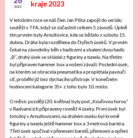
26
kraje 2023
2023
V letošním roce se náš člen Jan Pišta zapojil do seriálu
soutěží v TFA, když se zúčastnil celkem 5 závodů. Úplně
tím prvním byly Arnultovice, kde se běželo v sobotu 15.
dubna. Dráha byla rozdělena do čtyřech úseků. V prvním
čekal na závodníky běh s hadicemi a sbalení dvou hadic
„B“, druhý úsek se skládal z figuríny a tunelu. Na třetím
byl připraven hammer box a nošení závaží. Poslední úsek,
na kterém se obracela pneumatika a proplétala pavoučí
síť, proběhl již bez dýchacího přístroje. V konečném
hodnocení kategorie 35+ z toho bylo 10. místo.
O měsíc později (20. května) byly pod „Kouřovou horou“
v Radvanicích připraveny rovněž 4 úseky. První úsek byl
totožný s Arnultovicemi, na druhém úseku byl kromě
figuríny a tunelu ještě hammer box a 3 metrová bariéra.
Třetí úsek spočíval v přenesení barelů, přenesení a opření