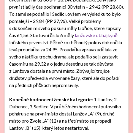
první stlačily čas pod hranici 30 vteřin – 29,42 (PP 28,60).
To samé se podařilo i Sedlici, ovšem ve výsledku to bylo
pomalejší – 29,84 (PP 27,96). Velké problémy
s dokončením svého pokusu měly Libřice, které zapsaly
čas 61,56. Startovní číslo 6 měly
lanžovské obhájkyně
loňského prvenství. Pěkně rozběhnutý pokus dokončila
levá proudařka za 24,95. Proudařka vpravo udělala ze
svého nástřiku trochu drama, ale podařilo se ji zastavit
časomíru na 29,32 a o jednu desetinu se tak děvčata
z Lanžova dostala na první místo. Zbývající trojice
družstev předvedla vyrovnané časy, které ale do pořadí
na předních příčkách nepromluvily.
Konečné hodnocení ženské kategorie:
1. Lanžov, 2.
Dubenec, 3. Sedlice. V průběžném hodnocení putovního
poháru se na první místo dostal Lanžov „A“ (9), druhé
místo pro Zvole „A“ (12) a na třetí místo se propadl
Lanžov „B“ (15), který letos nestartoval.