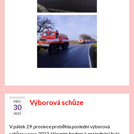
Výborová schůze
PRO
30
2023
V pátek 29. prosince proběhla poslední výborová
schůze v roce 2023. Hlavním bodem k projednání byla