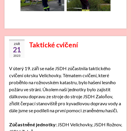
Taktické cvičení
ZÁŘ
21
2023
V úterý 19. září se naše JSDH zúčastnila taktického
cvičení okrsku Velichovky. Tématem cvičení, které
proběhlo na rožnovském katastru, bylo hašení lesního
požáru ve stráni. Úkolem naší jednotky bylo zajistit
dálkovou dopravu ze stroje do stroje JSDH Zaloňov,
zřídit čerpací stanoviště pro kyvadlovou dopravu vody a
dále jsme se podíleli na první pomoci zraněnému hasiči.
Zúčastněné jednotky:
JSDH Velichovky, JSDH Rožnov,