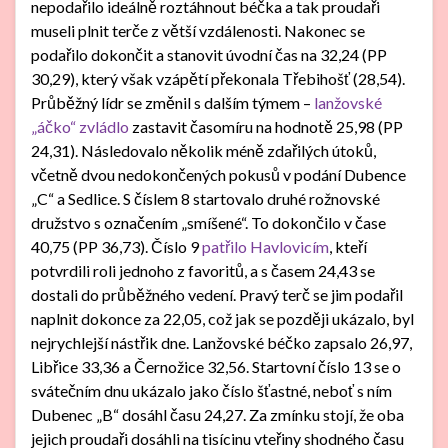
nepodařilo ideálně roztáhnout béčka a tak proudaři
museli plnit terče z větší vzdálenosti. Nakonec se
podařilo dokončit a stanovit úvodní čas na 32,24 (PP
30,29), který však vzápětí překonala Třebihošť (28,54).
Průběžný lídr se změnil s dalším týmem –
lanžovské
„áčko“ zvládlo
zastavit časomíru na hodnotě 25,98 (PP
24,31). Následovalo několik méně zdařilých útoků,
včetně dvou nedokončených pokusů v podání Dubence
„C“ a Sedlice. S číslem 8 startovalo druhé rožnovské
družstvo s označením „smíšené“. To dokončilo v čase
40,75 (PP 36,73). Číslo 9
patřilo Havlovicím
, kteří
potvrdili roli jednoho z favoritů, a s časem 24,43 se
dostali do průběžného vedení. Pravý terč se jim podařil
naplnit dokonce za 22,05, což jak se později ukázalo, byl
nejrychlejší nástřik dne. Lanžovské béčko zapsalo 26,97,
Libřice 33,36 a Černožice 32,56. Startovní číslo 13 se o
svátečním dnu ukázalo jako číslo šťastné, neboť s ním
Dubenec „B“ dosáhl času 24,27. Za zmínku stojí, že oba
jejich proudaři dosáhli na tisícinu vteřiny shodného času