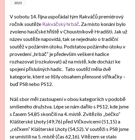
2023
V sobotu 14. října uspořádal tým Rakváčů premiérový
ročník soutěže
Rakváčský hrbáč
. Za místo konání bylo
zvoleno hasičské hřiště v Choustníkově Hradišti. Jak už
název soutěže napovídá, tak se nejednalo o tradiční
soutěž v požárním útoku. Podstatou požárního útoku v
provedení „hrbáč“ je především veškeré hadice
rozhazovat (rozkulovat) až na místě, kde dochází ke
spojení příslušných hadic. Tato soutěž měla dvě
kategorie, které se lišily obsahem přenosné stříkačky –
buď PS8 nebo PS12.
Náš sbor měl zastoupení v obou kategoriích v podobě
smíšeného družstva. Lépe se nám dařilo s PS12, kde jsme
s časem 54,85 skončili na 4. místě. Zvítězilo „béčko“
Klášterské Lhoty (49,76) před Vlčkovicemi (51,15) a
„céčkem“ Klášterské Lhoty (54,52). V soutěži s PS8 jsme
se umístili na 5. místě (čas 62,16). Vítězem se stalo