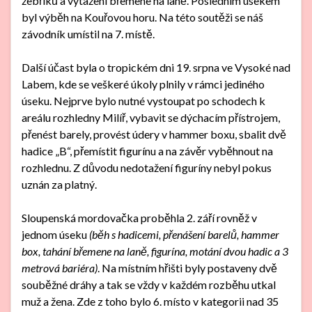
žebříků a vytažení břemene na laně. Posledním úsekem
byl výběh na Kouřovou horu. Na této soutěži se náš
závodník umístil na 7. místě.
Další účast byla o tropickém dni 19. srpna ve Vysoké nad
Labem, kde se veškeré úkoly plnily v rámci jediného
úseku. Nejprve bylo nutné vystoupat po schodech k
areálu rozhledny Milíř, vybavit se dýchacím přístrojem,
přenést barely, provést údery v hammer boxu, sbalit dvě
hadice „B“, přemístit figurínu a na závěr vyběhnout na
rozhlednu. Z důvodu nedotažení figuríny nebyl pokus
uznán za platný.
Sloupenská mordovačka proběhla 2. září rovněž v
jednom úseku
(běh s hadicemi, přenášení barelů, hammer
box, tahání břemene na laně, figurína, motání dvou hadic a 3
metrová bariéra)
. Na místním hřišti byly postaveny dvě
souběžné dráhy a tak se vždy v každém rozběhu utkal
muž a žena. Zde z toho bylo 6. místo v kategorii nad 35