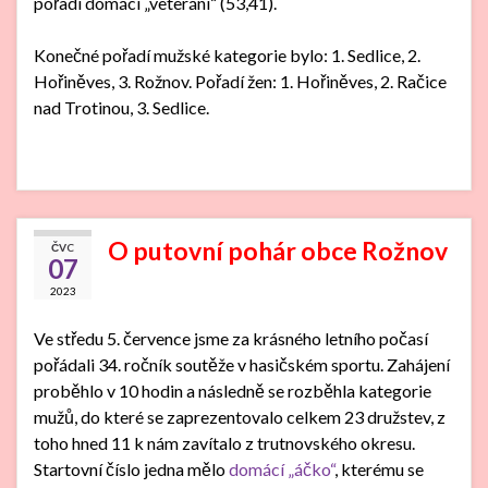
pořadí domácí „veteráni“ (53,41).
Konečné pořadí mužské kategorie bylo: 1. Sedlice, 2.
Hořiněves, 3. Rožnov. Pořadí žen: 1. Hořiněves, 2. Račice
nad Trotinou, 3. Sedlice.
O putovní pohár obce Rožnov
ČVC
07
2023
Ve středu 5. července jsme za krásného letního počasí
pořádali 34. ročník soutěže v hasičském sportu. Zahájení
proběhlo v 10 hodin a následně se rozběhla kategorie
mužů, do které se zaprezentovalo celkem 23 družstev, z
toho hned 11 k nám zavítalo z trutnovského okresu.
Startovní číslo jedna mělo
domácí „áčko“
, kterému se