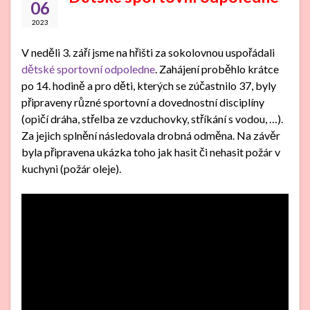
06
2023
V neděli 3. září jsme na hřišti za sokolovnou uspořádali
dětské sportovní odpoledne
. Zahájení proběhlo krátce
po 14. hodině a pro děti, kterých se zúčastnilo 37, byly
připraveny různé sportovní a dovednostní disciplíny
(opičí dráha, střelba ze vzduchovky, stříkání s vodou, …).
Za jejich splnění následovala drobná odměna. Na závěr
byla připravena ukázka toho jak hasit či nehasit požár v
kuchyni (požár oleje).