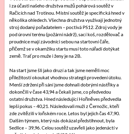
i za účasti našeho družstva mužů pohárová soutěž v
Račicích nad Trotinou. Místní soutěž je specifická hned v
několika ohledech. Všechna družstva využívají jednotný
stroj dodaný pořadatelem – poctivá PS12. Zdroj vody je
pod úrovní terénu (požární nádrž), sací koš, rozdělovač a
proudnice mají závodníci sebou na startovní čáře,
přičemž se v okamžiku startu musí toto nářadí dotýkat
země. Trať pro muže i ženy je na 2B.
Na start jsme šli jako druzí a tak jsme neměli moc
příležitostí okoukat vhodnou strategii provedení útoku.
Menší zdržení při sání jsme dohnali dobrými nástřiky a
dokončili v čase 43,94 a čekali jsme, co předvedou
ostatní družstva. Hned následující Hořiněves předvedla
lepší pokus – 40,21. Následovali muži z Černožic, kteří
zde zvítězili v loňském roce. Letos byl jejich čas 47,90.
Dalším týmem, který nás dokázal předstihnout, byla
Sedlice – 39,96. Celou soutěž uzavřeli jako jedenáctí v