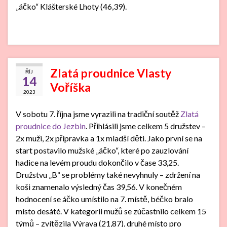
„áčko“ Klášterské Lhoty (46,39).
Zlatá proudnice Vlasty
ŘÍJ
14
Voříška
2023
V sobotu 7. října jsme vyrazili na tradiční soutěž
Zlatá
proudnice do Jezbin
. Přihlásili jsme celkem 5 družstev –
2x muži, 2x přípravka a 1x mladší děti. Jako první se na
start postavilo mužské „áčko“, které po zauzlování
hadice na levém proudu dokončilo v čase 33,25.
Družstvu „B“ se problémy také nevyhnuly – zdržení na
koši znamenalo výsledný čas 39,56. V konečném
hodnocení se áčko umístilo na 7. místě, béčko bralo
místo desáté. V kategorii mužů se zúčastnilo celkem 15
týmů – zvítězila Výrava (21,87), druhé místo pro