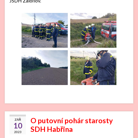
JSDH Zaloňov.
O putovní pohár starosty
ZÁŘ
10
SDH Habřina
2023