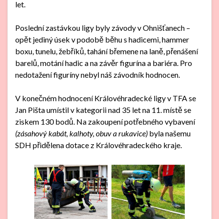
let.
Poslední zastávkou ligy byly závody v Ohnišťanech –
opět jediný úsek v podobě běhu s hadicemi, hammer
boxu, tunelu, žebříků, tahání břemene na laně, přenášení
barelů, motání hadic a na závěr figurína a bariéra. Pro
nedotažení figuríny nebyl náš závodník hodnocen.
V konečném hodnocení Královéhradecké ligy v TFA se
Jan Pišta umístil v kategorii nad 35 let na 11. místě se
ziskem 130 bodů. Na zakoupení potřebného vybavení
(zásahový kabát, kalhoty, obuv a rukavice)
byla našemu
SDH přidělena dotace z Královéhradeckého kraje.