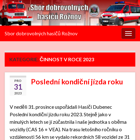
Sbor dobrovolných hasičů Rožnov
Rozba
navig
KATEGORIE:
ČINNOST V ROCE 2023
Poslední kondiční jízda roku
PRO
31
2023
V neděli 31. prosince uspořádali Hasiči Dubenec
Poslední kondiční jízdu roku 2023. Stejně jako v
minulých letech se jí zúčastnila i naše jednotka s oběma
vozidly (CAS 16 + VEA). Na trasu letošního ročníku o
vzdálenosti 56 km se vydalo rekordních 58 vozidel ze 31