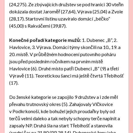
(24,275). Ze zbývajících družstev se pod hranici 30 vteřin
dokázala dostat Jaroměř (27,64), Výrava (25,04) a Zvole
(28,17). Startovní listinu uzavíralo domácí „béčko“
(45,00) s Rakváčemi (39,87).
Konečné pořadí kategorie mužů:
1. Dubenec „B“, 2.
Havlovice, 3. Výrava. Domácí týmy skončili na 10., 19. a
20. místě. V průběžném hodnocení putovního poháru
jsou před posledním ročníkem na prvním místě
Havlovice (6). Druhé místo patří Dubenci „B“ (9) a třetí
Výravě (11). Teoretickou šanci má ještě čtvrtá Třebihošť
(17).
Do ženské kategorie se zapojilo 9 družstev a i zde měl
převahu trutnovský okres (5). Zahajovaly Vlčkovice
v Podkrkonoší, kde bohužel jejich proudařky byly od
terčů velmi daleko a tak nebyly schopny terče naplnit a
zapsaly NP. Druhá šla na start Třebihošť a stanovila
úvodní čas na 31,80 (PP 28,14). Dubenecké ženy jako