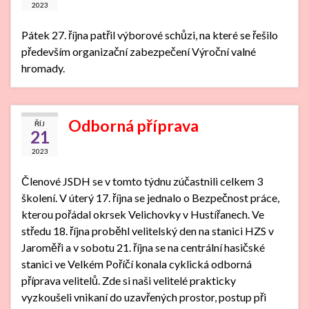
2023
Pátek 27. října patřil výborové schůzi, na které se řešilo
především organizační zabezpečení Výroční valné
hromady.
Odborná příprava
ŘÍJ
21
2023
Členové JSDH se v tomto týdnu zúčastnili celkem 3
školení. V úterý 17. října se jednalo o Bezpečnost práce,
kterou pořádal okrsek Velichovky v Hustířanech. Ve
středu 18. října proběhl velitelský den na stanici HZS v
Jaroměři a v sobotu 21. října se na centrální hasičské
stanici ve Velkém Poříčí konala cyklická odborná
příprava velitelů. Zde si naši velitelé prakticky
vyzkoušeli vnikaní do uzavřených prostor, postup při