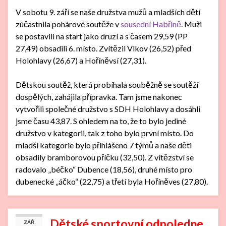
V sobotu 9. září se naše družstva mužů a mladších dětí
zúčastnila pohárové soutěže v
sousední Habřině
. Muži
se postavili na start jako druzí a s časem 29,59 (PP
27,49) obsadili 6. místo. Zvítězil Vlkov (26,52) před
Holohlavy (26,67) a Hoříněvsí (27,31).
Dětskou soutěž, která probíhala souběžně se soutěží
dospělých, zahájila přípravka. Tam jsme nakonec
vytvořili společné družstvo s SDH Holohlavy a dosáhli
jsme času 43,87. S ohledem na to, že to bylo jediné
družstvo v kategorii, tak z toho bylo první místo. Do
mladší kategorie bylo přihlášeno 7 týmů a naše děti
obsadily bramborovou příčku (32,50). Z vítězství se
radovalo „béčko“ Dubence (18,56), druhé místo pro
dubenecké „áčko“ (22,75) a třetí byla Hoříněves (27,80).
Dětské sportovní odpoledne
ZÁŘ