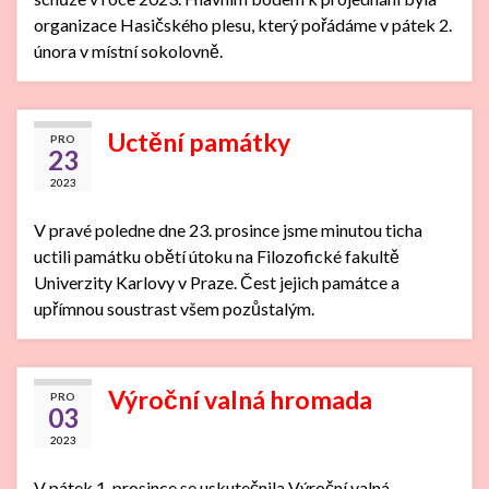
organizace Hasičského plesu, který pořádáme v pátek 2.
února v místní sokolovně.
Uctění památky
PRO
23
2023
V pravé poledne dne 23. prosince jsme minutou ticha
uctili památku obětí útoku na Filozofické fakultě
Univerzity Karlovy v Praze. Čest jejich památce a
upřímnou soustrast všem pozůstalým.
Výroční valná hromada
PRO
03
2023
V pátek 1. prosince se uskutečnila Výroční valná