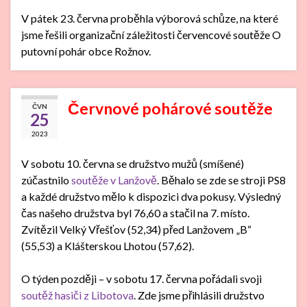
V pátek 23. června proběhla výborová schůze, na které
jsme řešili organizační záležitosti červencové soutěže O
putovní pohár obce Rožnov.
Červnové pohárové soutěže
ČVN
25
2023
V sobotu 10. června se družstvo mužů (smíšené)
zúčastnilo
soutěže v Lanžově
. Běhalo se zde se stroji PS8
a každé družstvo mělo k dispozici dva pokusy. Výsledný
čas našeho družstva byl 76,60 a stačil na 7. místo.
Zvítězil Velký Vřešťov (52,34) před Lanžovem „B“
(55,53) a Klášterskou Lhotou (57,62).
O týden později – v sobotu 17. června pořádali svoji
soutěž hasiči z Libotova
. Zde jsme přihlásili družstvo